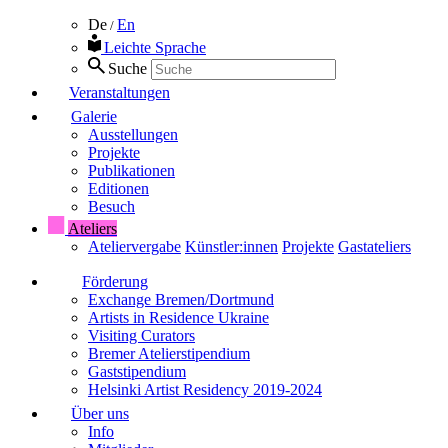
De
En
/
Leichte Sprache
Suche
Veranstaltungen
Galerie
Ausstellungen
Projekte
Publikationen
Editionen
Besuch
Ateliers
Ateliervergabe
Künstler:innen
Projekte
Gastateliers
Förderung
Exchange Bremen/Dortmund
Artists in Residence Ukraine
Visiting Curators
Bremer Atelierstipendium
Gaststipendium
Helsinki Artist Residency 2019-2024
Über uns
Info