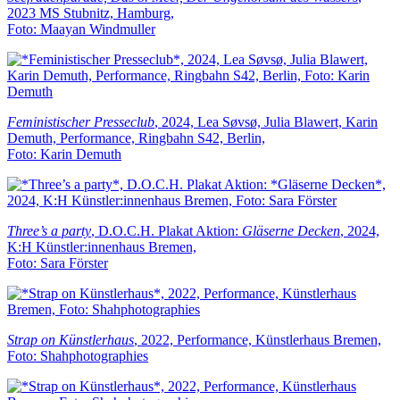
2023 MS Stubnitz, Hamburg,
Foto: Maayan Windmuller
Feministischer Presseclub
, 2024, Lea Søvsø, Julia Blawert, Karin
Demuth, Performance, Ringbahn S42, Berlin,
Foto: Karin Demuth
Three’s a party
, D.O.C.H. Plakat Aktion:
Gläserne Decken
, 2024,
K:H Künstler:innenhaus Bremen,
Foto: Sara Förster
Strap on Künstlerhaus
, 2022, Performance, Künstlerhaus Bremen,
Foto: Shahphotographies