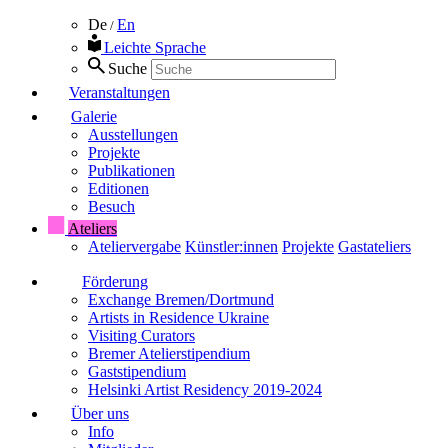
De
En
/
Leichte Sprache
Suche
Veranstaltungen
Galerie
Ausstellungen
Projekte
Publikationen
Editionen
Besuch
Ateliers
Ateliervergabe
Künstler:innen
Projekte
Gastateliers
Förderung
Exchange Bremen/Dortmund
Artists in Residence Ukraine
Visiting Curators
Bremer Atelierstipendium
Gaststipendium
Helsinki Artist Residency 2019-2024
Über uns
Info