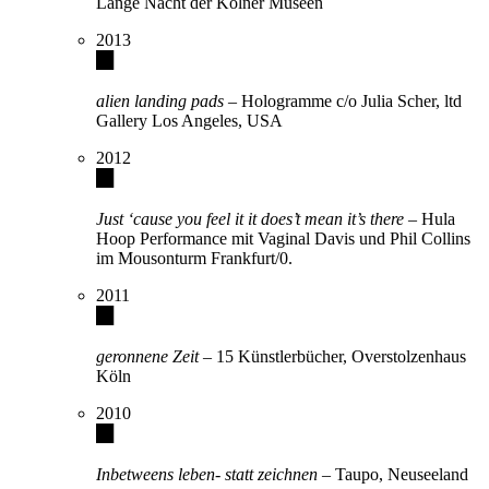
Lange Nacht der Kölner Museen
2013
alien landing pads
– Hologramme c/o Julia Scher, ltd
Gallery Los Angeles, USA
2012
Just ‘cause you feel it it does’t mean it’s there
– Hula
Hoop Performance mit Vaginal Davis und Phil Collins
im Mousonturm Frankfurt/0.
2011
geronnene Zeit
– 15 Künstlerbücher, Overstolzenhaus
Köln
2010
Inbetweens leben- statt zeichnen
– Taupo, Neuseeland