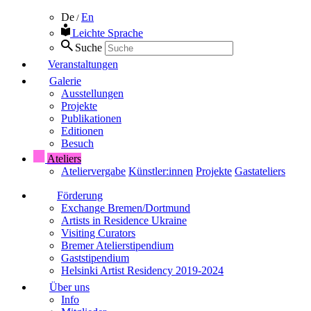
De
En
/
Leichte Sprache
Suche
Veranstaltungen
Galerie
Ausstellungen
Projekte
Publikationen
Editionen
Besuch
Ateliers
Ateliervergabe
Künstler:innen
Projekte
Gastateliers
Förderung
Exchange Bremen/Dortmund
Artists in Residence Ukraine
Visiting Curators
Bremer Atelierstipendium
Gaststipendium
Helsinki Artist Residency 2019-2024
Über uns
Info