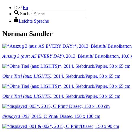
De
En
/
Suche
Leichte Sprache
Norman Sandler
Auszug 3 (aus: AS EVERY DAY)
, 2013, Bleistift/ Bristolkarton, 10,6
Ohne Titel (aus: LIGHTS)
, 2014, Siebdruck/Papier, 50 x 65 cm
Ohne Titel (aus: LIGHTS)
, 2014, Siebdruck/Papier, 50 x 65 cm
displayed_003
, 2015, C-Print/ Diasec, 150 x 100 cm