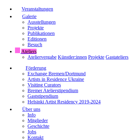
Veranstaltungen
Galerie
Ausstellungen
Projekte
Publikationen
Editionen
Besuch
Ateliers
Ateliervergabe
Künstler:innen
Projekte
Gastateliers
Förderung
Exchange Bremen/Dortmund
Artists in Residence Ukraine
Visiting Curators
Bremer Atelierstipendium
Gaststipendium
Helsinki Artist Residency 2019-2024
Über uns
Info
Mitglieder
Geschichte
Jobs
Kontakt