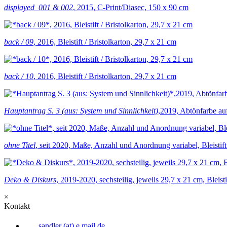
displayed_001 & 002
, 2015, C-Print/Diasec, 150 x 90 cm
back / 09
, 2016, Bleistift / Bristolkarton, 29,7 x 21 cm
back / 10
, 2016, Bleistift / Bristolkarton, 29,7 x 21 cm
Hauptantrag S. 3 (aus: System und Sinnlichkeit)
,2019, Abtönfarbe au
ohne Titel
, seit 2020, Maße, Anzahl und Anordnung variabel, Bleistift
Deko & Diskurs
, 2019-2020, sechsteilig, jeweils 29,7 x 21 cm, Bleist
×
Kontakt
sandler (at) e.mail.de