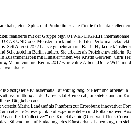
khalle, einer Spiel- und Produktionsstätte für die freien darstellenden
cker
realisierte mit der Gruppe bigNOTWENDIGKEIT internationale The
 LUKAS UND oder Monster Truckund ist Teil des Performancekollektivs 
s. Seit August 2022 hat sie gemeinsam mit Katrin Hylla die künstleri
chauspiel in Berlin studiert. Sie arbeitet als Projektentwicklerin, Reg
en. In Zusammenarbeit mit Künstler*innen wie Kristin Gerwien, Chris 
arburg, Mannheim und Berlin. 2017 wurde ihre Arbeit „Deine Welt“ mit d
 Schwankhalle
und die Stadtgalerie Künstlerhaus Lauenburg tätig. Sie lebt und arbeite
d Kulturvermittlung an der Universität Bremen ab, arbeitete dann am K
iche Tätigkeiten aus.
g versteht Marita Landgraf als Plattform zur Erprobung innovativer 
ogrammatische Schwerpunkt auf experimentellen und kollaborativen Aus
ed Peak Collective?” des Kollektivs otc (Observant Thick Conversatio
4 das „Stipendium auf Einladung“ des Künstlerhaus Lauenburg, um sich 
.