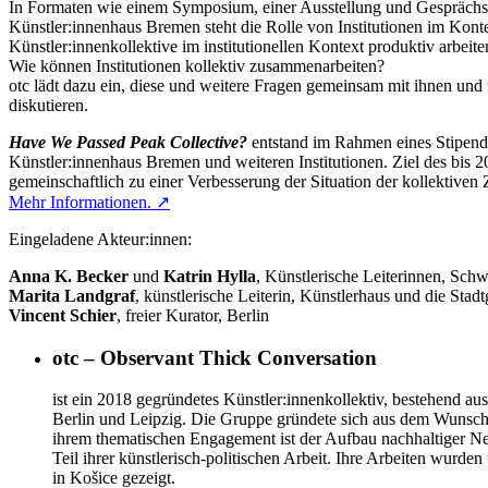
In Formaten wie einem Symposium, einer Ausstellung und Gesprächsfo
Künstler:innenhaus Bremen steht die Rolle von Institutionen im Kont
Künstler:innenkollektive im institutionellen Kontext produktiv arbe
Wie können Institutionen kollektiv zusammenarbeiten?
otc lädt dazu ein, diese und weitere Fragen gemeinsam mit ihnen und f
diskutieren.
Have We Passed Peak Collective?
entstand im Rahmen eines Stipend
Künstler:innenhaus Bremen und weiteren Institutionen. Ziel des bis 20
gemeinschaftlich zu einer Verbesserung der Situation der kollektiven
Mehr Informationen. ↗
Eingeladene Akteur:innen:
Anna K. Becker
und
Katrin Hylla
, Künstlerische Leiterinnen, Sc
Marita Landgraf
, künstlerische Leiterin, Künstlerhaus und die Sta
Vincent Schier
, freier Kurator, Berlin
otc – Observant Thick Conversation
ist ein 2018 gegründetes Künstler:innenkollektiv, bestehend a
Berlin und Leipzig. Die Gruppe gründete sich aus dem Wunsch he
ihrem thematischen Engagement ist der Aufbau nachhaltiger Ne
Teil ihrer künstlerisch-politischen Arbeit. Ihre Arbeiten wurd
in Košice gezeigt.