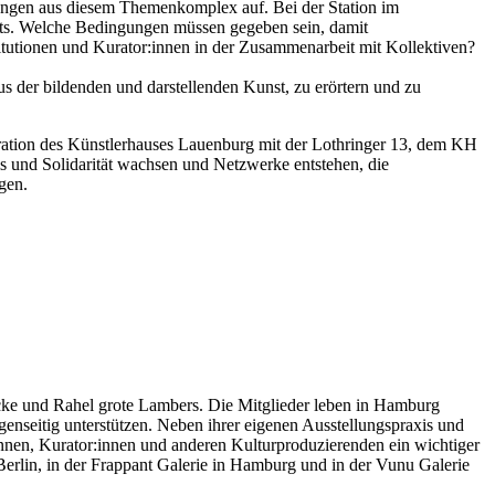
lungen aus diesem Themenkomplex auf. Bei der Station im
mats. Welche Bedingungen müssen gegeben sein, damit
titutionen und Kurator:innen in der Zusammenarbeit mit Kollektiven?
aus der bildenden und darstellenden Kunst, zu erörtern und zu
ration des Künstlerhauses Lauenburg mit der Lothringer 13, dem KH
nis und Solidarität wachsen und Netzwerke entstehen, die
gen.
becke und Rahel grote Lambers. Die Mitglieder leben in Hamburg
genseitig unterstützen. Neben ihrer eigenen Ausstellungspraxis und
innen, Kurator:innen und anderen Kulturproduzierenden ein wichtiger
 Berlin, in der Frappant Galerie in Hamburg und in der Vunu Galerie