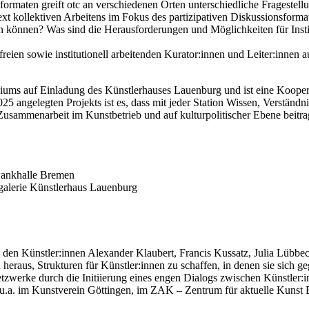
rmaten greift otc an verschiedenen Orten unterschiedliche Fragestel
ext kollektiven Arbeitens im Fokus des partizipativen Diskussionsfor
iten können? Was sind die Herausforderungen und Möglichkeiten für Ins
reien sowie institutionell arbeitenden Kurator:innen und Leiter:innen 
iums auf Einladung des Künstlerhauses Lauenburg und ist eine Koope
25 angelegten Projekts ist es, dass mit jeder Station Wissen, Verständ
 Zusammenarbeit im Kunstbetrieb und auf kulturpolitischer Ebene beitra
hwankhalle Bremen
dtgalerie Künstlerhaus Lauenburg
us den Künstler:innen Alexander Klaubert, Francis Kussatz, Julia Lüb
raus, Strukturen für Künstler:innen zu schaffen, in denen sie sich ge
tzwerke durch die Initiierung eines engen Dialogs zwischen Künstler:
en u.a. im Kunstverein Göttingen, im ZAK – Zentrum für aktuelle Kunst