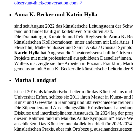
observant-thick-conversation.com ↗
Anna K. Becker und Katrin Hylla
sind seit August 2022 das künstlerische Leitungsteam der Schwan
fand und findet häufig in kollektiven Strukturen statt.
Die Dramaturgin, Kuratorin und freie Regisseurin
Anna K. Be
künstlerischen Kollaborationen, unter anderem mit Lola Arias,
Fleischlin, Malte Schlösser und Samir Akika / Unusual Symptom
Katrin Hylla
hat Angewandte Theaterwissenschaft in Gießen und S
Projekte mit nicht professionell ausgebildeten Darsteller*inn
Wulfers u.a. zeigte sie ihre Arbeiten in Poznan, Frankfurt, M
gemeinsam mit Anna K. Becker die künstlerische Leiterin der
Marita Landgraf
ist seit 2016 als künstlerische Leiterin für das Künstlerhaus 
Universität Erfurt, schloss sie 2011 ihren Master in Kunst- un
Kunst und Gewerbe in Hamburg und übt verschiedene freiberufl
Die Stipendien- und Ausstellungsstätte Künstlerhaus Lauenbur
Diskurse und interdisziplinären Austausch. In 2024 lag der pr
diesem Rahmen fand im Mai das Auftaktsymposium“ Have We Pass
anschließen. Das Künstler:innenkollektiv erhielt für 2023/202
künstlerischen Praxis, aber mit Ortsbezug, auseinanderzusetzen