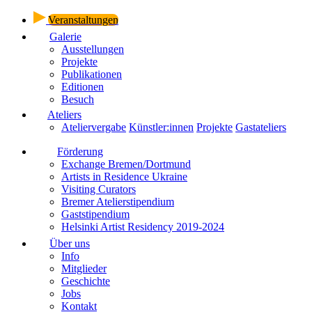
Veranstaltungen
Galerie
Ausstellungen
Projekte
Publikationen
Editionen
Besuch
Ateliers
Ateliervergabe
Künstler:innen
Projekte
Gastateliers
Förderung
Exchange Bremen/Dortmund
Artists in Residence Ukraine
Visiting Curators
Bremer Atelierstipendium
Gaststipendium
Helsinki Artist Residency 2019-2024
Über uns
Info
Mitglieder
Geschichte
Jobs
Kontakt