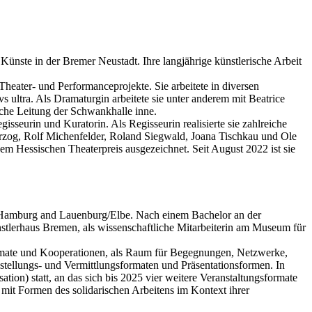
 Künste in der Bremer Neustadt. Ihre langjährige künstlerische Arbeit
ater- und Performanceprojekte. Sie arbeitete in diversen
ultra. Als Dramaturgin arbeitete sie unter anderem mit Beatrice
sche Leitung der Schwankhalle inne.
isseurin und Kuratorin. Als Regisseurin realisierte sie zahlreiche
Herzog, Rolf Michenfelder, Roland Siegwald, Joana Tischkau und Ole
em Hessischen Theaterpreis ausgezeichnet. Seit August 2022 ist sie
t in Hamburg and Lauenburg/Elbe. Nach einem Bachelor an der
ünstlerhaus Bremen, als wissenschaftliche Mitarbeiterin am Museum für
Formate und Kooperationen, als Raum für Begegnungen, Netzwerke,
stellungs- und Vermittlungsformaten und Präsentationsformen. In
n) statt, an das sich bis 2025 vier weitere Veranstaltungsformate
mit Formen des solidarischen Arbeitens im Kontext ihrer