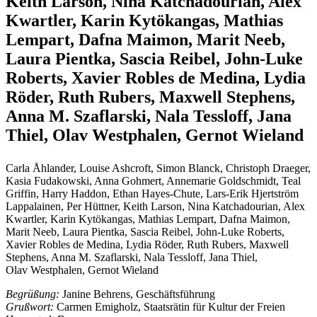
Keith Larson, Nina Katchadourian, Alex
Kwartler, Karin Kytökangas, Mathias
Lempart, Dafna Maimon, Marit Neeb,
Laura Pientka, Sascia Reibel, John-Luke
Roberts, Xavier Robles de Medina, Lydia
Röder, Ruth Rubers, Maxwell Stephens,
Anna M. Szaflarski, Nala Tessloff, Jana
Thiel, Olav Westphalen, Gernot Wieland
Carla Åhlander, Louise Ashcroft, Simon Blanck, Christoph Draeger,
Kasia Fudakowski, Anna Gohmert, Annemarie Goldschmidt, Teal
Griffin, Harry Haddon, Ethan Hayes-Chute, Lars-Erik Hjertström
Lappalainen, Per Hüttner, Keith Larson, Nina Katchadourian, Alex
Kwartler, Karin Kytökangas, Mathias Lempart, Dafna Maimon,
Marit Neeb, Laura Pientka, Sascia Reibel, John-Luke Roberts,
Xavier Robles de Medina, Lydia Röder, Ruth Rubers, Maxwell
Stephens, Anna M. Szaflarski, Nala Tessloff, Jana Thiel,
Olav Westphalen, Gernot Wieland
Begrüßung:
Janine Behrens, Geschäftsführung
Grußwort:
Carmen Emigholz, Staatsrätin für Kultur der Freien