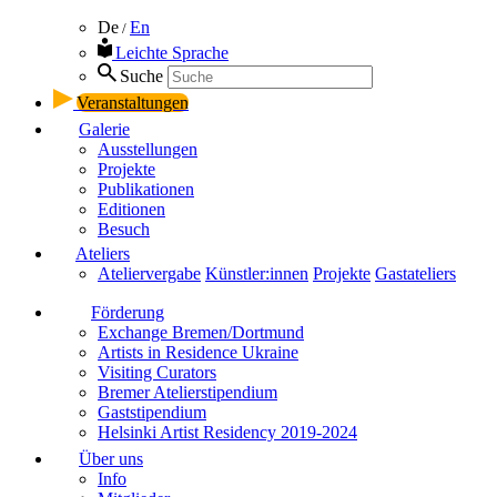
De
En
/
Leichte Sprache
Suche
Veranstaltungen
Galerie
Ausstellungen
Projekte
Publikationen
Editionen
Besuch
Ateliers
Ateliervergabe
Künstler:innen
Projekte
Gastateliers
Förderung
Exchange Bremen/Dortmund
Artists in Residence Ukraine
Visiting Curators
Bremer Atelierstipendium
Gaststipendium
Helsinki Artist Residency 2019-2024
Über uns
Info