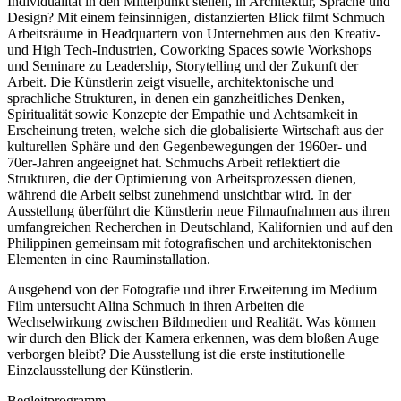
Individualität in den Mittelpunkt stellen, in Architektur, Sprache und
Design? Mit einem feinsinnigen, distanzierten Blick filmt Schmuch
Arbeitsräume in Headquartern von Unternehmen aus den Kreativ-
und High Tech-Industrien, Coworking Spaces sowie Workshops
und Seminare zu Leadership, Storytelling und der Zukunft der
Arbeit. Die Künstlerin zeigt visuelle, architektonische und
sprachliche Strukturen, in denen ein ganzheitliches Denken,
Spiritualität sowie Konzepte der Empathie und Achtsamkeit in
Erscheinung treten, welche sich die globalisierte Wirtschaft aus der
kulturellen Sphäre und den Gegenbewegungen der 1960er- und
70er-Jahren angeeignet hat. Schmuchs Arbeit reflektiert die
Strukturen, die der Optimierung von Arbeitsprozessen dienen,
während die Arbeit selbst zunehmend unsichtbar wird. In der
Ausstellung überführt die Künstlerin neue Filmaufnahmen aus ihren
umfangreichen Recherchen in Deutschland, Kalifornien und auf den
Philippinen gemeinsam mit fotografischen und architektonischen
Elementen in eine Rauminstallation.
Ausgehend von der Fotografie und ihrer Erweiterung im Medium
Film untersucht Alina Schmuch in ihren Arbeiten die
Wechselwirkung zwischen Bildmedien und Realität. Was können
wir durch den Blick der Kamera erkennen, was dem bloßen Auge
verborgen bleibt? Die Ausstellung ist die erste institutionelle
Einzelausstellung der Künstlerin.
Begleitprogramm