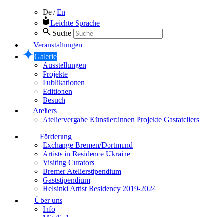
De
En
/
Leichte Sprache
Suche
Veranstaltungen
Galerie
Ausstellungen
Projekte
Publikationen
Editionen
Besuch
Ateliers
Ateliervergabe
Künstler:innen
Projekte
Gastateliers
Förderung
Exchange Bremen/Dortmund
Artists in Residence Ukraine
Visiting Curators
Bremer Atelierstipendium
Gaststipendium
Helsinki Artist Residency 2019-2024
Über uns
Info