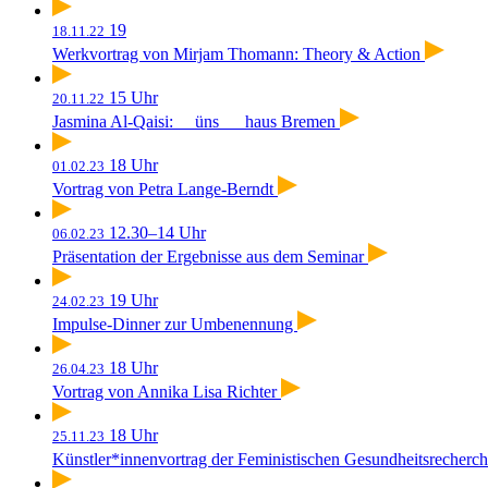
19
18.11.22
Werkvortrag von Mirjam Thomann: Theory & Action
15 Uhr
20.11.22
Jasmina Al-Qaisi: __üns___haus Bremen
18 Uhr
01.02.23
Vortrag von Petra Lange-Berndt
12.30–14 Uhr
06.02.23
Präsentation der Ergebnisse aus dem Seminar
19 Uhr
24.02.23
Impulse-Dinner zur Umbenennung
18 Uhr
26.04.23
Vortrag von Annika Lisa Richter
18 Uhr
25.11.23
Künstler*innenvortrag der Feministischen Gesundheitsrecher