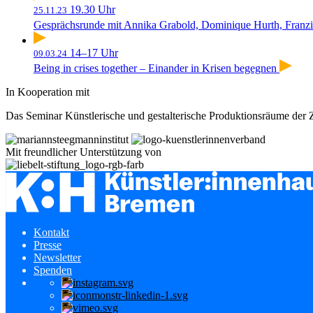
19.30 Uhr
25.11.23
Gesprächsrunde mit Annika Grabold, Dominique Hurth, Franzi
14–17 Uhr
09.03.24
Being in crises together – Einander in Krisen begegnen
In Kooperation mit
Das Seminar Künstlerische und gestalterische Produktionsräume de
Mit freundlicher Unterstützung von
Kontakt
Presse
Newsletter
Spenden