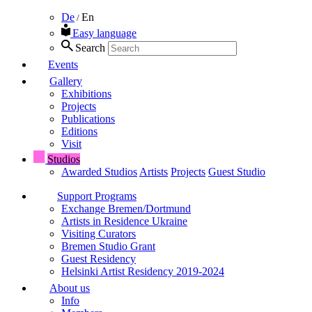
De
En
/
Easy language
Search
Events
Gallery
Exhibitions
Projects
Publications
Editions
Visit
Studios
Awarded Studios
Artists
Projects
Guest Studio
Support Programs
Exchange Bremen/Dortmund
Artists in Residence Ukraine
Visiting Curators
Bremen Studio Grant
Guest Residency
Helsinki Artist Residency 2019-2024
About us
Info